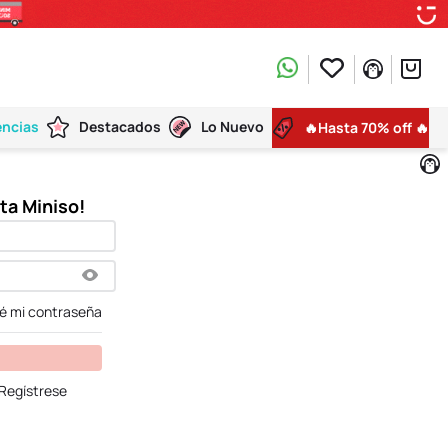
encias
Destacados
Lo Nuevo
🔥Hasta 70% off 🔥
dé mi contraseña
Regístrese