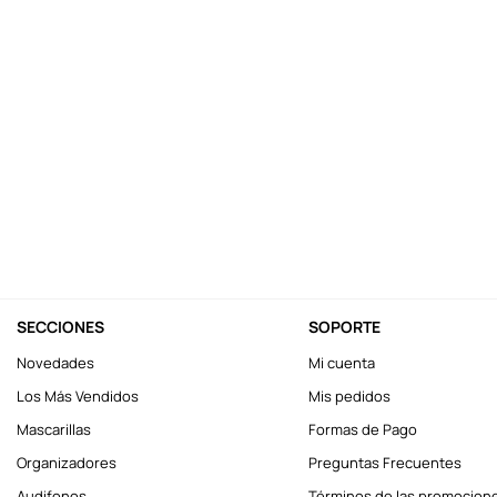
10
.
one piece
SECCIONES
SOPORTE
Novedades
Mi cuenta
Los Más Vendidos
Mis pedidos
Mascarillas
Formas de Pago
Organizadores
Preguntas Frecuentes
Audifonos
Términos de las promocion