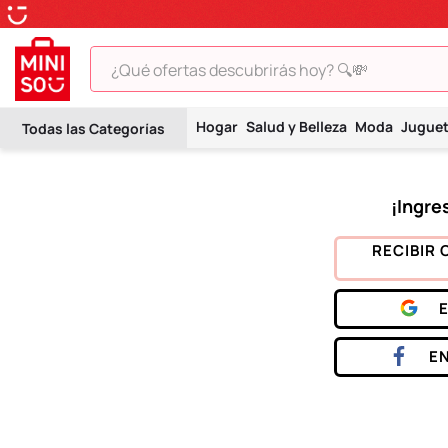
¿Qué ofertas descubrirás hoy? 🔍💸
TÉRMINOS MÁS BUSCADOS
Hogar
Salud y Belleza
Moda
Jugue
1
.
peluche
2
.
hello kitty
3
.
snoopy
4
.
ositos cariñositos
RECIBIR 
5
.
termo
6
.
disney
7
.
termos
E
8
.
toy story
9
.
llaveros