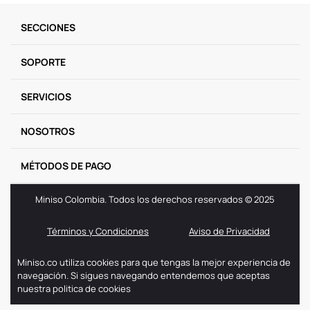
9
.
one piece
SECCIONES
10
.
league of legends
SOPORTE
SERVICIOS
NOSOTROS
MÉTODOS DE PAGO
Miniso Colombia. Todos los derechos reservados © 2025
Términos y Condiciones
Aviso de Privacidad
Miniso.co utiliza cookies para que tengas la mejor experiencia de
navegación. Si sigues navegando entendemos que aceptas
nuestra politica de cookies