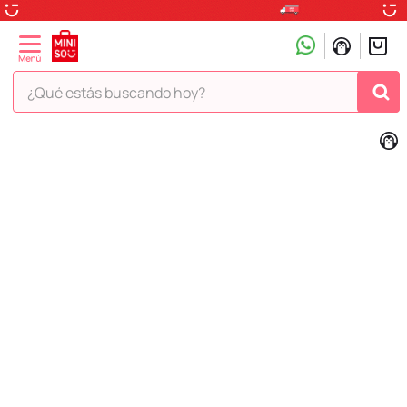
¿Qué estás buscando hoy?
TÉRMINOS MÁS BUSCADOS
1
.
peluche
2
.
hello kitty
3
.
snoopy
4
.
ositos cariñositos
5
.
termo
6
.
disney
7
.
toy story
8
.
termos