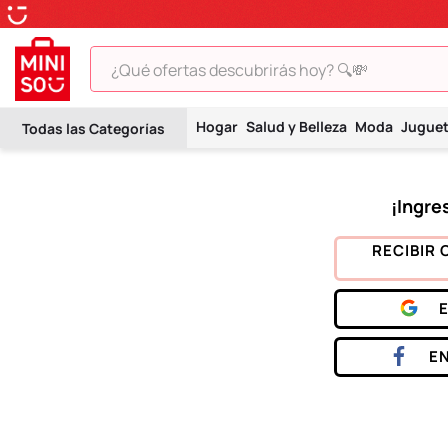
¿Qué ofertas descubrirás hoy? 🔍💸
TÉRMINOS MÁS BUSCADOS
Hogar
Salud y Belleza
Moda
Jugue
1
.
peluche
2
.
hello kitty
3
.
snoopy
4
.
ositos cariñositos
RECIBIR 
5
.
termo
6
.
disney
7
.
toy story
E
8
.
termos
9
.
one piece