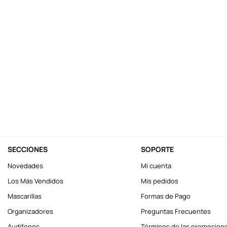
10
.
league of legends
SECCIONES
SOPORTE
Novedades
Mi cuenta
Los Más Vendidos
Mis pedidos
Mascarillas
Formas de Pago
Organizadores
Preguntas Frecuentes
Audifonos
Términos de las promocion