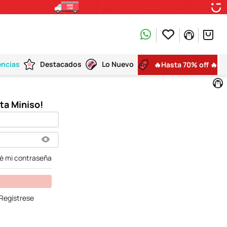
encias
Destacados
Lo Nuevo
🔥Hasta 70% off 🔥
dé mi contraseña
Regístrese