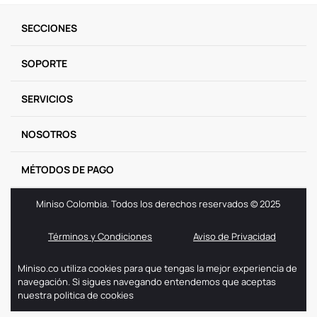
9
.
llaveros
SECCIONES
10
.
one piece
SOPORTE
SERVICIOS
NOSOTROS
MÉTODOS DE PAGO
Miniso Colombia. Todos los derechos reservados © 2025
Términos y Condiciones
Aviso de Privacidad
Miniso.co utiliza cookies para que tengas la mejor experiencia de
navegación. Si sigues navegando entendemos que aceptas
nuestra politica de cookies