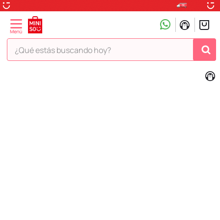
¿Qué estás buscando hoy?
TÉRMINOS MÁS BUSCADOS
1
.
peluche
2
.
hello kitty
3
.
snoopy
4
.
ositos cariñositos
5
.
termo
6
.
disney
7
.
termos
8
.
toy story