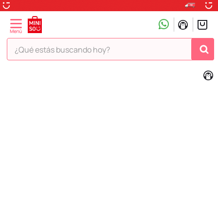
¿Qué estás buscando hoy?
TÉRMINOS MÁS BUSCADOS
1
.
peluche
2
.
hello kitty
3
.
snoopy
4
.
ositos cariñositos
5
.
termo
6
.
disney
7
.
termos
8
.
toy story