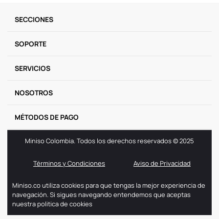
9
.
llaveros
SECCIONES
10
.
one piece
SOPORTE
SERVICIOS
NOSOTROS
MÉTODOS DE PAGO
Miniso Colombia. Todos los derechos reservados © 2025
Términos y Condiciones
Aviso de Privacidad
Miniso.co utiliza cookies para que tengas la mejor experiencia de
navegación. Si sigues navegando entendemos que aceptas
nuestra politica de cookies