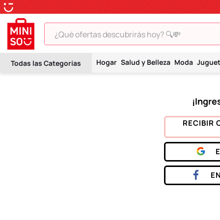
¿Qué ofertas descubrirás hoy? 🔍💸
TÉRMINOS MÁS BUSCADOS
Hogar
Salud y Belleza
Moda
Jugue
1
.
peluche
2
.
hello kitty
3
.
snoopy
4
.
ositos cariñositos
RECIBIR 
5
.
termo
6
.
toy story
7
.
disney
E
8
.
termos
9
.
one piece