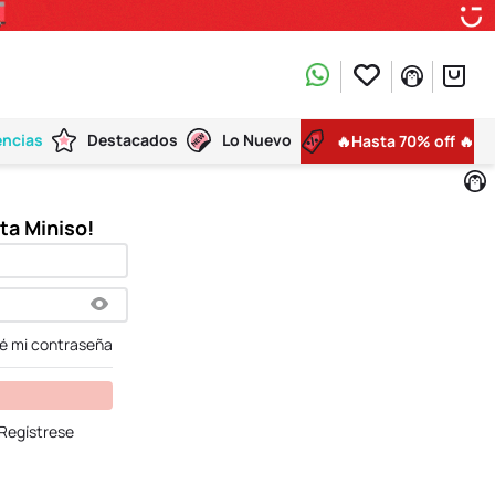
encias
Destacados
Lo Nuevo
🔥Hasta 70% off 🔥
dé mi contraseña
Regístrese