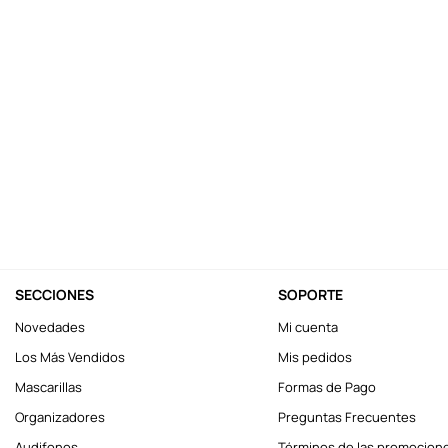
10
.
llaveros
SECCIONES
SOPORTE
Novedades
Mi cuenta
Los Más Vendidos
Mis pedidos
Mascarillas
Formas de Pago
Organizadores
Preguntas Frecuentes
Audifonos
Términos de las promocion