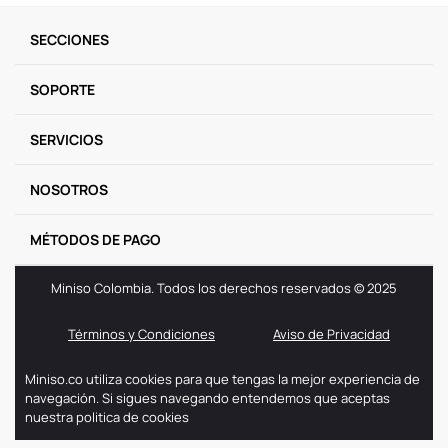
9
.
llaveros
SECCIONES
10
.
one piece
SOPORTE
SERVICIOS
NOSOTROS
MÉTODOS DE PAGO
Miniso Colombia. Todos los derechos reservados © 2025
Términos y Condiciones
Aviso de Privacidad
Miniso.co utiliza cookies para que tengas la mejor experiencia de
navegación. Si sigues navegando entendemos que aceptas
nuestra politica de cookies