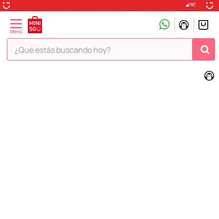
¿Qué estás buscando hoy?
TÉRMINOS MÁS BUSCADOS
1
.
peluche
2
.
hello kitty
3
.
snoopy
4
.
ositos cariñositos
5
.
termo
6
.
disney
7
.
termos
8
.
toy story