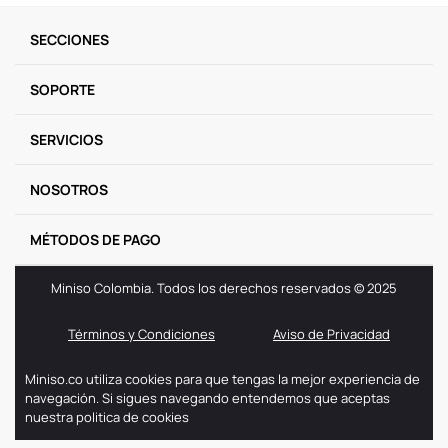
9
.
llaveros
SECCIONES
10
.
one piece
SOPORTE
SERVICIOS
NOSOTROS
MÉTODOS DE PAGO
Miniso Colombia. Todos los derechos reservados © 2025
Términos y Condiciones
Aviso de Privacidad
Miniso.co utiliza cookies para que tengas la mejor experiencia de
navegación. Si sigues navegando entendemos que aceptas
nuestra politica de cookies