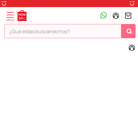
¿Qué estás buscando hoy?
TÉRMINOS MÁS BUSCADOS
1
.
peluche
2
.
hello kitty
3
.
snoopy
4
.
ositos cariñositos
5
.
termo
6
.
disney
7
.
termos
8
.
toy story