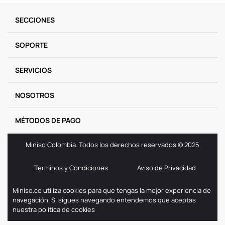
9
.
llaveros
SECCIONES
10
.
one piece
SOPORTE
SERVICIOS
NOSOTROS
MÉTODOS DE PAGO
Miniso Colombia. Todos los derechos reservados © 2025
Términos y Condiciones
Aviso de Privacidad
Miniso.co utiliza cookies para que tengas la mejor experiencia de
navegación. Si sigues navegando entendemos que aceptas
nuestra politica de cookies