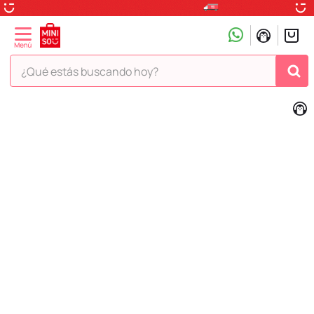
¿Qué estás buscando hoy?
TÉRMINOS MÁS BUSCADOS
1
.
peluche
2
.
hello kitty
3
.
snoopy
4
.
ositos cariñositos
5
.
termo
6
.
disney
7
.
termos
8
.
toy story