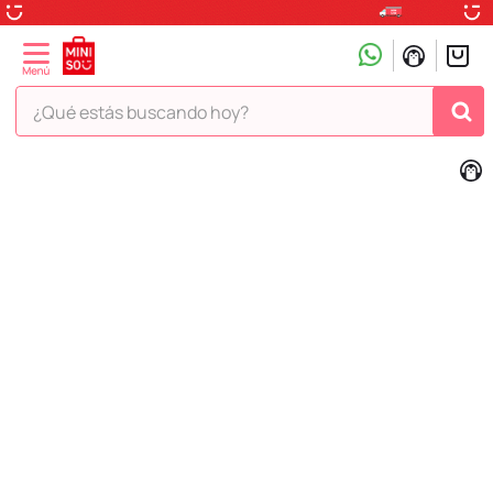
¿Qué estás buscando hoy?
TÉRMINOS MÁS BUSCADOS
1
.
peluche
2
.
hello kitty
3
.
snoopy
4
.
ositos cariñositos
5
.
termo
6
.
disney
7
.
termos
8
.
toy story