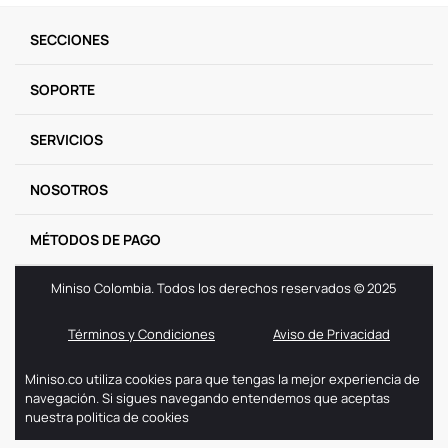
9
.
llaveros
SECCIONES
10
.
one piece
SOPORTE
SERVICIOS
NOSOTROS
MÉTODOS DE PAGO
Miniso Colombia. Todos los derechos reservados © 2025
Términos y Condiciones
Aviso de Privacidad
Miniso.co utiliza cookies para que tengas la mejor experiencia de
navegación. Si sigues navegando entendemos que aceptas
nuestra politica de cookies