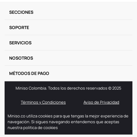
9
.
one piece
SECCIONES
10
.
llaveros
SOPORTE
SERVICIOS
NOSOTROS
MÉTODOS DE PAGO
Miniso Colombia. Todos los derechos reservados © 2025
Términos y Condiciones
Aviso de Privacidad
Miniso.co utiliza cookies para que tengas la mejor experiencia de
navegación. Si sigues navegando entendemos que aceptas
nuestra politica de cookies