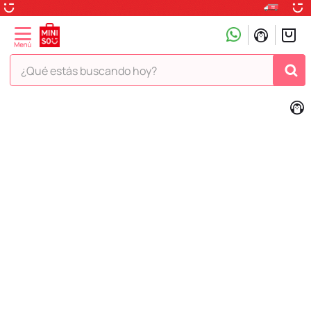
¿Qué estás buscando hoy?
TÉRMINOS MÁS BUSCADOS
1
.
peluche
2
.
hello kitty
3
.
snoopy
4
.
ositos cariñositos
5
.
termo
6
.
toy story
7
.
disney
8
.
termos