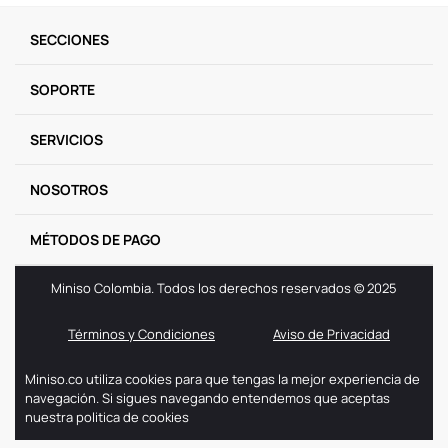
9
.
llaveros
SECCIONES
10
.
one piece
SOPORTE
SERVICIOS
NOSOTROS
MÉTODOS DE PAGO
Miniso Colombia. Todos los derechos reservados © 2025
Términos y Condiciones
Aviso de Privacidad
Miniso.co utiliza cookies para que tengas la mejor experiencia de
navegación. Si sigues navegando entendemos que aceptas
nuestra politica de cookies