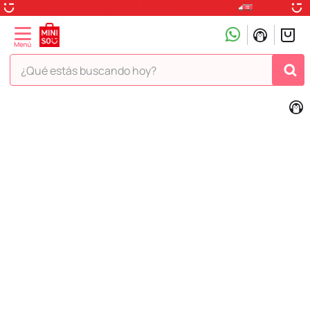
¿Qué estás buscando hoy?
TÉRMINOS MÁS BUSCADOS
1
.
peluche
2
.
hello kitty
3
.
snoopy
4
.
ositos cariñositos
5
.
termo
6
.
disney
7
.
termos
8
.
toy story