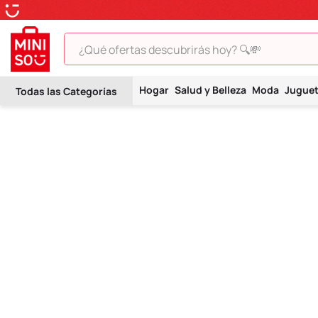
¿Qué ofertas descubrirás hoy? 🔍💸
TÉRMINOS MÁS BUSCADOS
Hogar
Salud y Belleza
Moda
Jugue
1
.
peluche
2
.
hello kitty
3
.
snoopy
4
.
ositos cariñositos
5
.
termo
6
.
disney
7
.
termos
8
.
toy story
9
.
llaveros