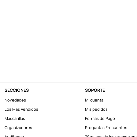
10
.
one piece
SECCIONES
SOPORTE
Novedades
Mi cuenta
Los Más Vendidos
Mis pedidos
Mascarillas
Formas de Pago
Organizadores
Preguntas Frecuentes
Audifonos
Términos de las promocion