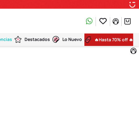
encias
Destacados
Lo Nuevo
🔥Hasta 70% off 🔥