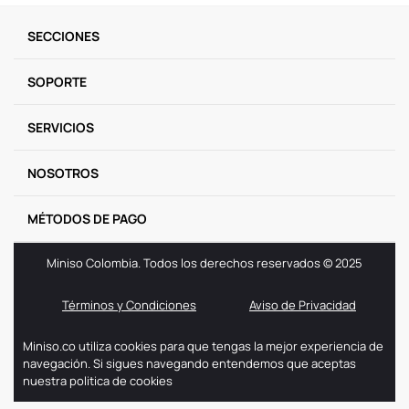
9
.
one piece
SECCIONES
10
.
llaveros
SOPORTE
SERVICIOS
NOSOTROS
MÉTODOS DE PAGO
Miniso Colombia. Todos los derechos reservados © 2025
Términos y Condiciones
Aviso de Privacidad
Miniso.co utiliza cookies para que tengas la mejor experiencia de
navegación. Si sigues navegando entendemos que aceptas
nuestra politica de cookies