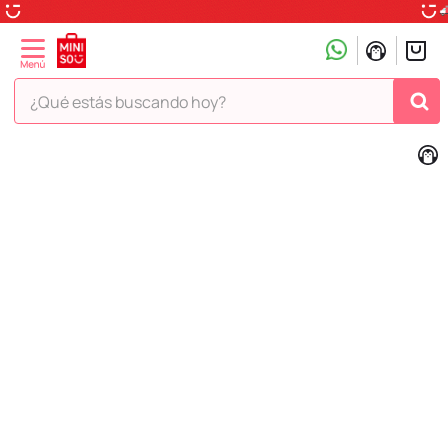
¿Qué estás buscando hoy?
TÉRMINOS MÁS BUSCADOS
1
.
peluche
2
.
hello kitty
3
.
snoopy
4
.
ositos cariñositos
5
.
termo
6
.
toy story
7
.
disney
8
.
termos