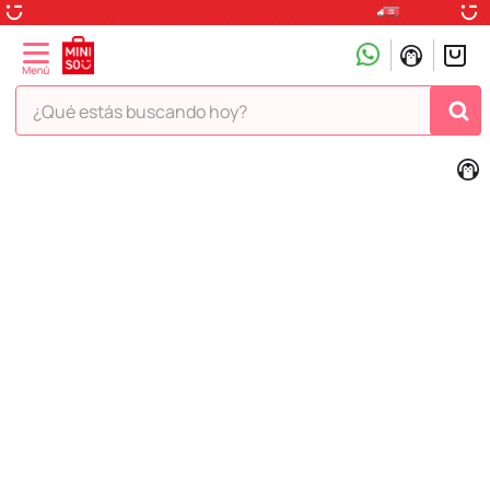
¿Qué estás buscando hoy?
TÉRMINOS MÁS BUSCADOS
1
.
peluche
2
.
hello kitty
3
.
snoopy
4
.
ositos cariñositos
5
.
termo
6
.
disney
7
.
toy story
8
.
termos