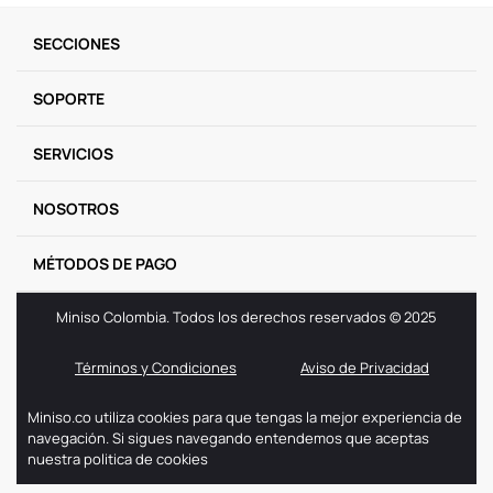
9
.
one piece
SECCIONES
10
.
league of legends
SOPORTE
SERVICIOS
NOSOTROS
MÉTODOS DE PAGO
Miniso Colombia. Todos los derechos reservados © 2025
Términos y Condiciones
Aviso de Privacidad
Miniso.co utiliza cookies para que tengas la mejor experiencia de
navegación. Si sigues navegando entendemos que aceptas
nuestra politica de cookies