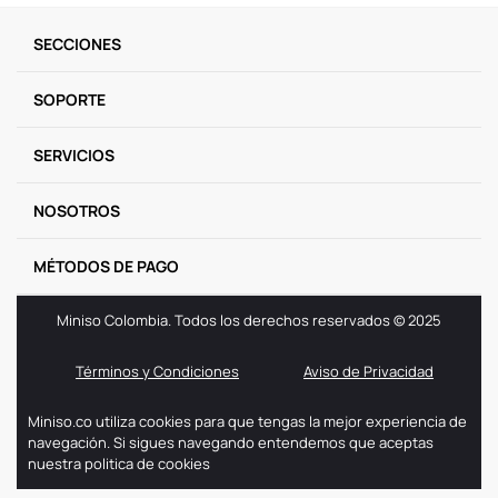
9
.
llaveros
SECCIONES
10
.
one piece
SOPORTE
SERVICIOS
NOSOTROS
MÉTODOS DE PAGO
Miniso Colombia. Todos los derechos reservados © 2025
Términos y Condiciones
Aviso de Privacidad
Miniso.co utiliza cookies para que tengas la mejor experiencia de
navegación. Si sigues navegando entendemos que aceptas
nuestra politica de cookies