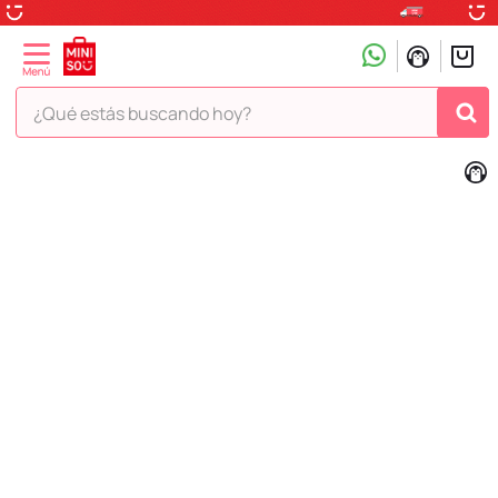
¿Qué estás buscando hoy?
TÉRMINOS MÁS BUSCADOS
1
.
peluche
2
.
hello kitty
3
.
snoopy
4
.
ositos cariñositos
5
.
termo
6
.
disney
7
.
termos
8
.
toy story