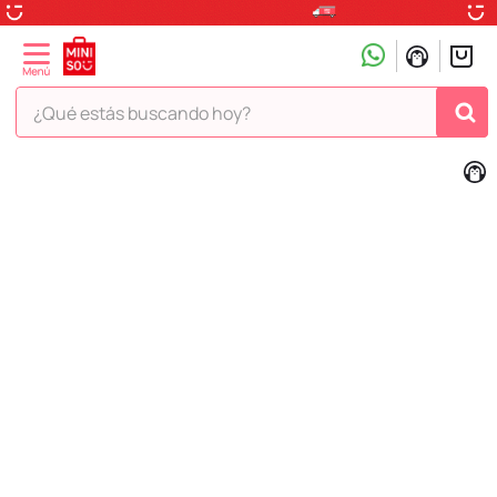
¿Qué estás buscando hoy?
TÉRMINOS MÁS BUSCADOS
1
.
peluche
2
.
hello kitty
3
.
snoopy
4
.
ositos cariñositos
5
.
termo
6
.
disney
7
.
termos
8
.
toy story