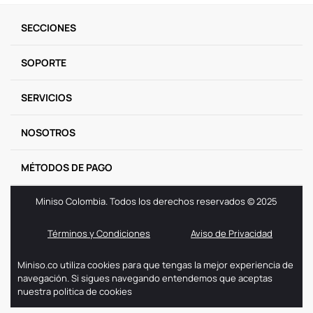
9
.
llaveros
SECCIONES
10
.
one piece
SOPORTE
SERVICIOS
NOSOTROS
MÉTODOS DE PAGO
Miniso Colombia. Todos los derechos reservados © 2025
Términos y Condiciones
Aviso de Privacidad
Miniso.co utiliza cookies para que tengas la mejor experiencia de
navegación. Si sigues navegando entendemos que aceptas
nuestra politica de cookies