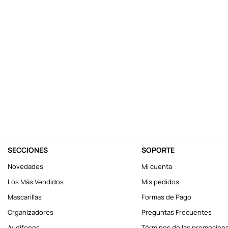
10
.
league of legends
SECCIONES
SOPORTE
Novedades
Mi cuenta
Los Más Vendidos
Mis pedidos
Mascarillas
Formas de Pago
Organizadores
Preguntas Frecuentes
Audifonos
Términos de las promocion