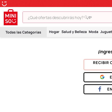
¿Qué ofertas descubrirás hoy? 🔍💸
TÉRMINOS MÁS BUSCADOS
Hogar
Salud y Belleza
Moda
Jugue
1
.
peluche
2
.
hello kitty
3
.
snoopy
4
.
ositos cariñositos
RECIBIR 
5
.
termo
6
.
disney
7
.
toy story
E
8
.
termos
9
.
one piece