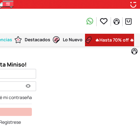
encias
Destacados
Lo Nuevo
🔥Hasta 70% off 🔥
dé mi contraseña
Regístrese