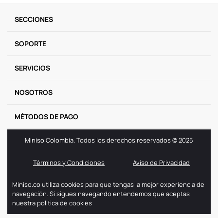
9
.
llaveros
SECCIONES
10
.
one piece
SOPORTE
SERVICIOS
NOSOTROS
MÉTODOS DE PAGO
Miniso Colombia. Todos los derechos reservados © 2025
Términos y Condiciones
Aviso de Privacidad
Miniso.co utiliza cookies para que tengas la mejor experiencia de
navegación. Si sigues navegando entendemos que aceptas
nuestra politica de cookies