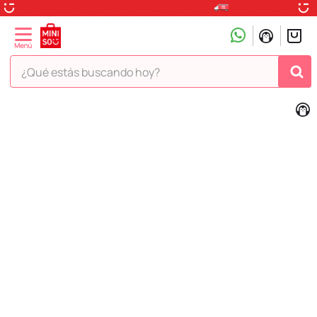
¿Qué estás buscando hoy?
TÉRMINOS MÁS BUSCADOS
1
.
peluche
2
.
hello kitty
3
.
snoopy
4
.
ositos cariñositos
5
.
termo
6
.
disney
7
.
termos
8
.
toy story