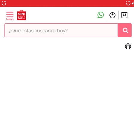
¿Qué estás buscando hoy?
TÉRMINOS MÁS BUSCADOS
1
.
peluche
2
.
hello kitty
3
.
snoopy
4
.
ositos cariñositos
5
.
termo
6
.
disney
7
.
termos
8
.
toy story