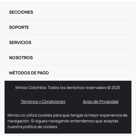
9
.
llaveros
SECCIONES
10
.
one piece
SOPORTE
SERVICIOS
NOSOTROS
MÉTODOS DE PAGO
Miniso Colombia. Todos los derechos reservados © 2025
Términos y Condiciones
Aviso de Privacidad
Miniso.co utiliza cookies para que tengas la mejor experiencia de
navegación. Si sigues navegando entendemos que aceptas
nuestra politica de cookies