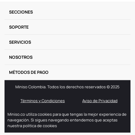
9
.
llaveros
SECCIONES
10
.
one piece
SOPORTE
SERVICIOS
NOSOTROS
MÉTODOS DE PAGO
Miniso Colombia. Todos los derechos reservados © 2025
Términos y Condiciones
Aviso de Privacidad
Miniso.co utiliza cookies para que tengas la mejor experiencia de
navegación. Si sigues navegando entendemos que aceptas
nuestra politica de cookies