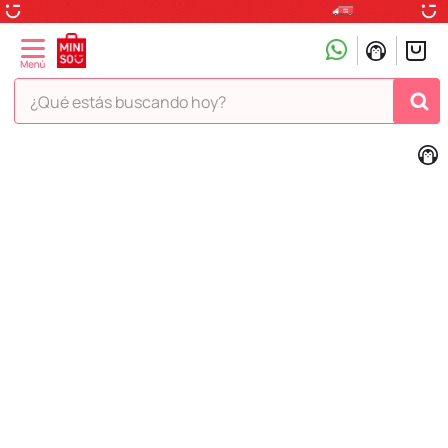
¿Qué estás buscando hoy?
TÉRMINOS MÁS BUSCADOS
1
.
peluche
2
.
hello kitty
3
.
snoopy
4
.
ositos cariñositos
5
.
termo
6
.
disney
7
.
termos
8
.
toy story