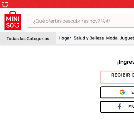
¿Qué ofertas descubrirás hoy? 🔍💸
TÉRMINOS MÁS BUSCADOS
Hogar
Salud y Belleza
Moda
Jugue
1
.
peluche
2
.
hello kitty
3
.
snoopy
4
.
ositos cariñositos
RECIBIR 
5
.
termo
6
.
disney
7
.
termos
E
8
.
toy story
9
.
llaveros