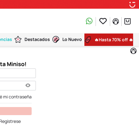
encias
Destacados
Lo Nuevo
🔥Hasta 70% off 🔥
dé mi contraseña
Regístrese