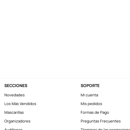
10
.
one piece
SECCIONES
SOPORTE
Novedades
Mi cuenta
Los Más Vendidos
Mis pedidos
Mascarillas
Formas de Pago
Organizadores
Preguntas Frecuentes
Audifonos
Términos de las promocion