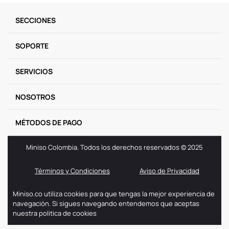
9
.
llaveros
SECCIONES
10
.
one piece
SOPORTE
SERVICIOS
NOSOTROS
MÉTODOS DE PAGO
Miniso Colombia. Todos los derechos reservados © 2025
Términos y Condiciones
Aviso de Privacidad
Miniso.co utiliza cookies para que tengas la mejor experiencia de
navegación. Si sigues navegando entendemos que aceptas
nuestra politica de cookies