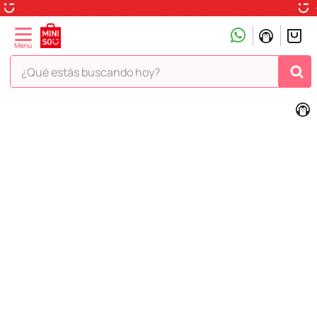
¿Qué estás buscando hoy?
TÉRMINOS MÁS BUSCADOS
1
.
peluche
2
.
hello kitty
3
.
snoopy
4
.
ositos cariñositos
5
.
termo
6
.
disney
7
.
termos
8
.
toy story