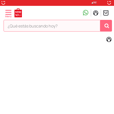
¿Qué estás buscando hoy?
TÉRMINOS MÁS BUSCADOS
1
.
peluche
2
.
hello kitty
3
.
snoopy
4
.
ositos cariñositos
5
.
termo
6
.
disney
7
.
termos
8
.
toy story