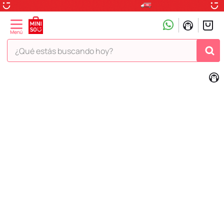
¿Qué estás buscando hoy?
TÉRMINOS MÁS BUSCADOS
1
.
peluche
2
.
hello kitty
3
.
snoopy
4
.
ositos cariñositos
5
.
termo
6
.
disney
7
.
termos
8
.
toy story