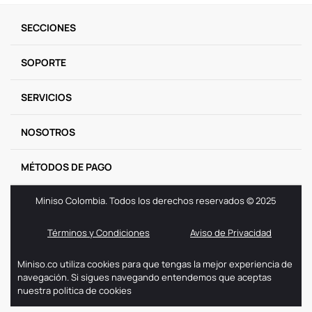
9
.
llaveros
SECCIONES
10
.
one piece
SOPORTE
SERVICIOS
NOSOTROS
MÉTODOS DE PAGO
Miniso Colombia. Todos los derechos reservados © 2025
Términos y Condiciones
Aviso de Privacidad
Miniso.co utiliza cookies para que tengas la mejor experiencia de
navegación. Si sigues navegando entendemos que aceptas
nuestra politica de cookies