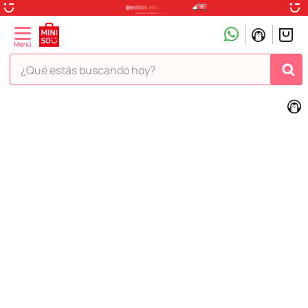
¿Qué estás buscando hoy?
TÉRMINOS MÁS BUSCADOS
1
.
peluche
2
.
hello kitty
3
.
snoopy
4
.
ositos cariñositos
5
.
termo
6
.
disney
7
.
termos
8
.
toy story