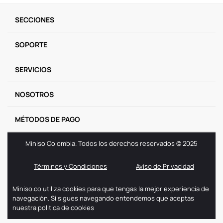
9
.
llaveros
SECCIONES
10
.
one piece
SOPORTE
SERVICIOS
NOSOTROS
MÉTODOS DE PAGO
Miniso Colombia. Todos los derechos reservados © 2025
Términos y Condiciones
Aviso de Privacidad
Miniso.co utiliza cookies para que tengas la mejor experiencia de
navegación. Si sigues navegando entendemos que aceptas
nuestra politica de cookies