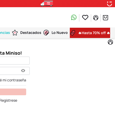
encias
Destacados
Lo Nuevo
🔥Hasta 70% off 🔥
dé mi contraseña
Regístrese