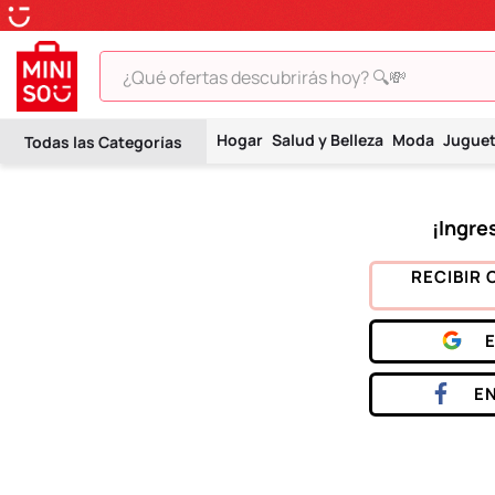
¿Qué ofertas descubrirás hoy? 🔍💸
TÉRMINOS MÁS BUSCADOS
Hogar
Salud y Belleza
Moda
Jugue
1
.
peluche
2
.
hello kitty
3
.
snoopy
4
.
ositos cariñositos
RECIBIR 
5
.
termo
6
.
disney
7
.
termos
E
8
.
toy story
9
.
llaveros