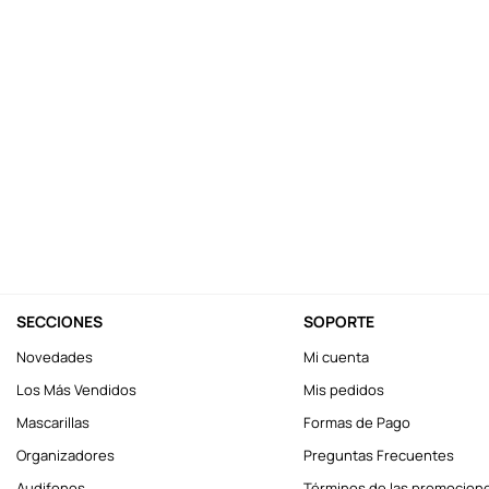
10
.
one piece
SECCIONES
SOPORTE
Novedades
Mi cuenta
Los Más Vendidos
Mis pedidos
Mascarillas
Formas de Pago
Organizadores
Preguntas Frecuentes
Audifonos
Términos de las promocion