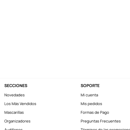
10
.
llaveros
SECCIONES
SOPORTE
Novedades
Mi cuenta
Los Más Vendidos
Mis pedidos
Mascarillas
Formas de Pago
Organizadores
Preguntas Frecuentes
Audifonos
Términos de las promocion