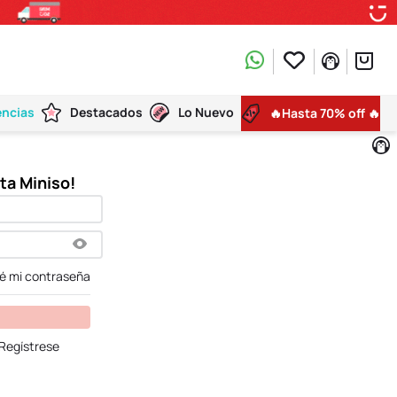
encias
Destacados
Lo Nuevo
🔥Hasta 70% off 🔥
dé mi contraseña
Regístrese