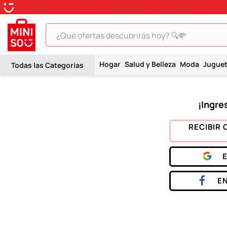
¿Qué ofertas descubrirás hoy? 🔍💸
TÉRMINOS MÁS BUSCADOS
Hogar
Salud y Belleza
Moda
Jugue
1
.
peluche
2
.
hello kitty
3
.
snoopy
4
.
ositos cariñositos
RECIBIR 
5
.
termo
6
.
toy story
7
.
disney
E
8
.
termos
9
.
one piece