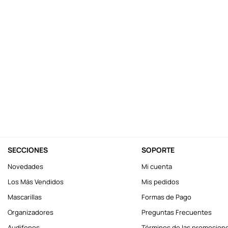
10
.
one piece
SECCIONES
SOPORTE
Novedades
Mi cuenta
Los Más Vendidos
Mis pedidos
Mascarillas
Formas de Pago
Organizadores
Preguntas Frecuentes
Audifonos
Términos de las promocion