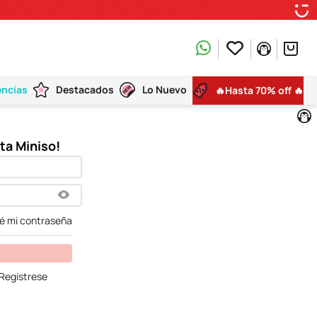
encias
Destacados
Lo Nuevo
🔥Hasta 70% off 🔥
dé mi contraseña
Regístrese