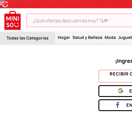
¿Qué ofertas descubrirás hoy? 🔍💸
TÉRMINOS MÁS BUSCADOS
Hogar
Salud y Belleza
Moda
Jugue
1
.
peluche
2
.
hello kitty
3
.
snoopy
4
.
ositos cariñositos
RECIBIR 
5
.
termo
6
.
disney
7
.
termos
E
8
.
toy story
9
.
llaveros