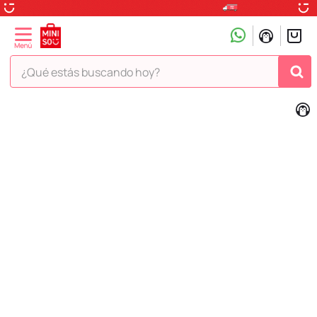
¿Qué estás buscando hoy?
TÉRMINOS MÁS BUSCADOS
1
.
peluche
2
.
hello kitty
3
.
snoopy
4
.
ositos cariñositos
5
.
termo
6
.
toy story
7
.
disney
8
.
termos