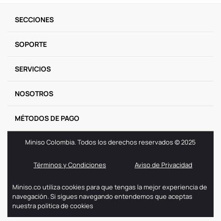
9
.
one piece
SECCIONES
10
.
llaveros
SOPORTE
SERVICIOS
NOSOTROS
MÉTODOS DE PAGO
Miniso Colombia. Todos los derechos reservados © 2025
Términos y Condiciones
Aviso de Privacidad
Miniso.co utiliza cookies para que tengas la mejor experiencia de
navegación. Si sigues navegando entendemos que aceptas
nuestra politica de cookies