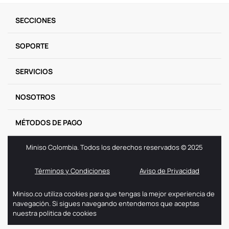
9
.
one piece
SECCIONES
10
.
llaveros
SOPORTE
SERVICIOS
NOSOTROS
MÉTODOS DE PAGO
Miniso Colombia. Todos los derechos reservados © 2025
Términos y Condiciones
Aviso de Privacidad
Miniso.co utiliza cookies para que tengas la mejor experiencia de
navegación. Si sigues navegando entendemos que aceptas
nuestra politica de cookies