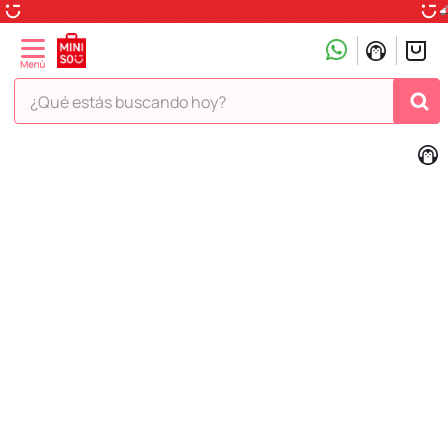
¿Qué estás buscando hoy?
TÉRMINOS MÁS BUSCADOS
1
.
peluche
2
.
hello kitty
3
.
snoopy
4
.
ositos cariñositos
5
.
termo
6
.
toy story
7
.
disney
8
.
termos