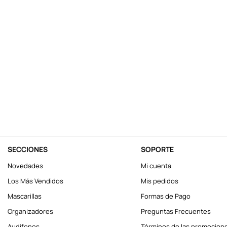
10
.
one piece
SECCIONES
SOPORTE
Novedades
Mi cuenta
Los Más Vendidos
Mis pedidos
Mascarillas
Formas de Pago
Organizadores
Preguntas Frecuentes
Audifonos
Términos de las promocion