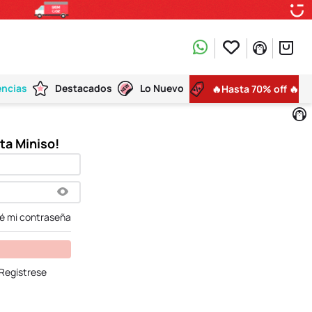
encias
Destacados
Lo Nuevo
🔥Hasta 70% off 🔥
dé mi contraseña
Regístrese