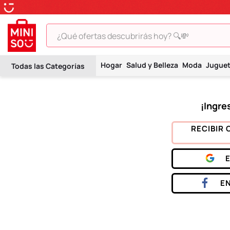
¿Qué ofertas descubrirás hoy? 🔍💸
TÉRMINOS MÁS BUSCADOS
Hogar
Salud y Belleza
Moda
Jugue
1
.
peluche
2
.
hello kitty
3
.
snoopy
4
.
ositos cariñositos
RECIBIR 
5
.
termo
6
.
disney
7
.
termos
E
8
.
toy story
9
.
llaveros