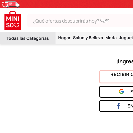
¿Qué ofertas descubrirás hoy? 🔍💸
TÉRMINOS MÁS BUSCADOS
Hogar
Salud y Belleza
Moda
Jugue
1
.
peluche
2
.
hello kitty
3
.
snoopy
4
.
ositos cariñositos
RECIBIR 
5
.
termo
6
.
disney
7
.
termos
E
8
.
toy story
9
.
llaveros