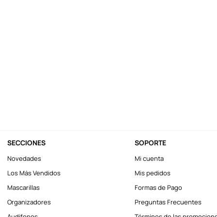
10
.
one piece
SECCIONES
SOPORTE
Novedades
Mi cuenta
Los Más Vendidos
Mis pedidos
Mascarillas
Formas de Pago
Organizadores
Preguntas Frecuentes
Audifonos
Términos de las promocion