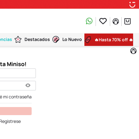
encias
Destacados
Lo Nuevo
🔥Hasta 70% off 🔥
dé mi contraseña
Regístrese