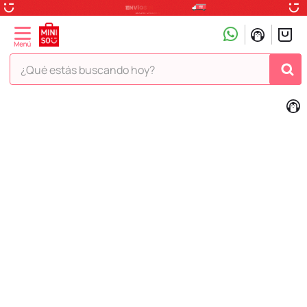
¿Qué estás buscando hoy?
TÉRMINOS MÁS BUSCADOS
1
.
peluche
2
.
hello kitty
3
.
snoopy
4
.
ositos cariñositos
5
.
termo
6
.
toy story
7
.
disney
8
.
termos