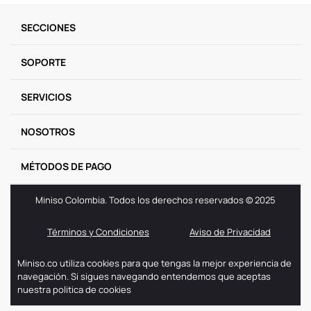
9
.
one piece
SECCIONES
10
.
llaveros
SOPORTE
SERVICIOS
NOSOTROS
MÉTODOS DE PAGO
Miniso Colombia. Todos los derechos reservados © 2025
Términos y Condiciones
Aviso de Privacidad
Miniso.co utiliza cookies para que tengas la mejor experiencia de
navegación. Si sigues navegando entendemos que aceptas
nuestra politica de cookies