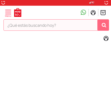
¿Qué estás buscando hoy?
TÉRMINOS MÁS BUSCADOS
1
.
peluche
2
.
hello kitty
3
.
snoopy
4
.
ositos cariñositos
5
.
termo
6
.
disney
7
.
toy story
8
.
termos