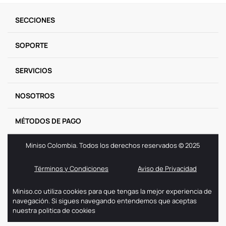
9
.
one piece
SECCIONES
10
.
league of legends
SOPORTE
SERVICIOS
NOSOTROS
MÉTODOS DE PAGO
Miniso Colombia. Todos los derechos reservados © 2025
Términos y Condiciones
Aviso de Privacidad
Miniso.co utiliza cookies para que tengas la mejor experiencia de
navegación. Si sigues navegando entendemos que aceptas
nuestra politica de cookies