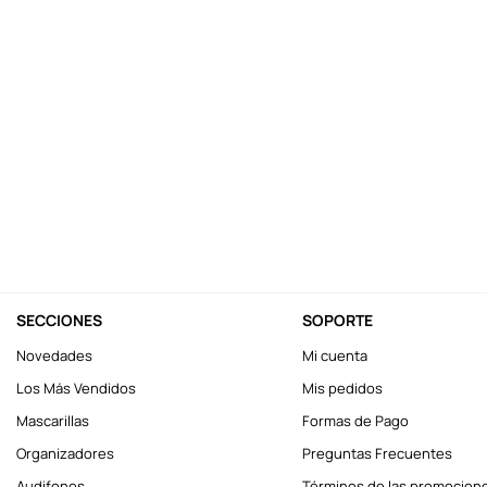
10
.
llaveros
SECCIONES
SOPORTE
Novedades
Mi cuenta
Los Más Vendidos
Mis pedidos
Mascarillas
Formas de Pago
Organizadores
Preguntas Frecuentes
Audifonos
Términos de las promocion