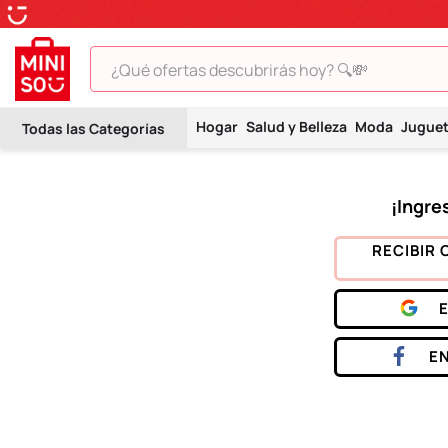
¿Qué ofertas descubrirás hoy? 🔍💸
TÉRMINOS MÁS BUSCADOS
Hogar
Salud y Belleza
Moda
Jugue
1
.
peluche
2
.
hello kitty
3
.
snoopy
4
.
ositos cariñositos
RECIBIR 
5
.
termo
6
.
toy story
7
.
disney
E
8
.
termos
9
.
one piece