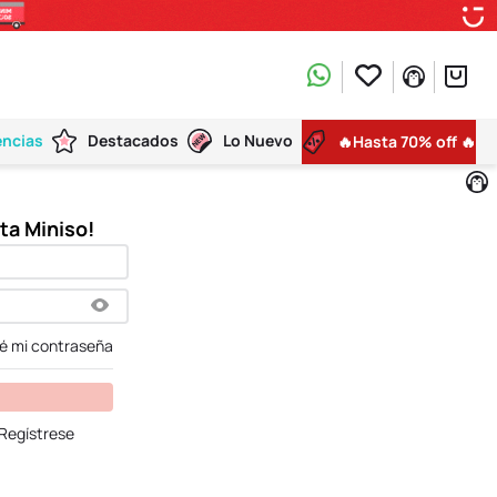
encias
Destacados
Lo Nuevo
🔥Hasta 70% off 🔥
dé mi contraseña
Regístrese