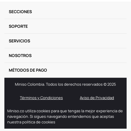
9
.
llaveros
SECCIONES
10
.
one piece
SOPORTE
SERVICIOS
NOSOTROS
MÉTODOS DE PAGO
Miniso Colombia. Todos los derechos reservados © 2025
Términos y Condiciones
Aviso de Privacidad
Miniso.co utiliza cookies para que tengas la mejor experiencia de
navegación. Si sigues navegando entendemos que aceptas
nuestra politica de cookies