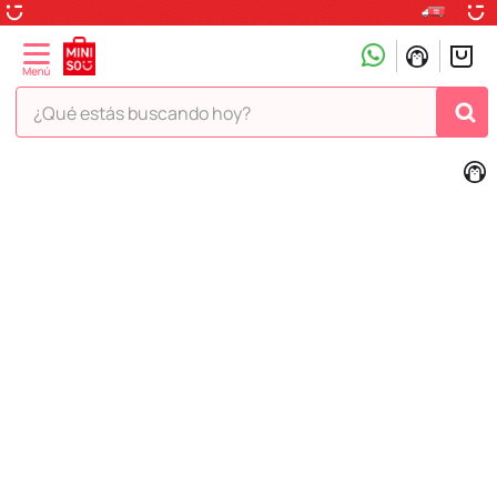
¿Qué estás buscando hoy?
TÉRMINOS MÁS BUSCADOS
1
.
peluche
2
.
hello kitty
3
.
snoopy
4
.
ositos cariñositos
5
.
termo
6
.
disney
7
.
termos
8
.
toy story