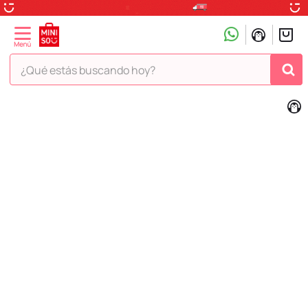
¿Qué estás buscando hoy?
TÉRMINOS MÁS BUSCADOS
1
.
peluche
2
.
hello kitty
3
.
snoopy
4
.
ositos cariñositos
5
.
termo
6
.
toy story
7
.
disney
8
.
termos