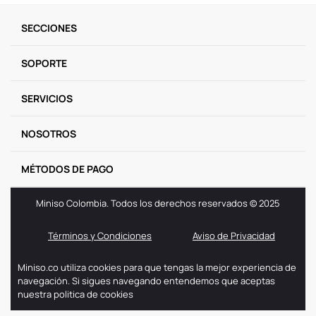
9
.
one piece
SECCIONES
10
.
llaveros
SOPORTE
SERVICIOS
NOSOTROS
MÉTODOS DE PAGO
Miniso Colombia. Todos los derechos reservados © 2025
Términos y Condiciones
Aviso de Privacidad
Miniso.co utiliza cookies para que tengas la mejor experiencia de
navegación. Si sigues navegando entendemos que aceptas
nuestra politica de cookies