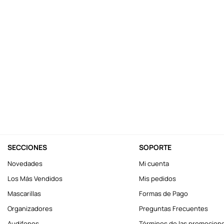
10
.
league of legends
SECCIONES
SOPORTE
Novedades
Mi cuenta
Los Más Vendidos
Mis pedidos
Mascarillas
Formas de Pago
Organizadores
Preguntas Frecuentes
Audifonos
Términos de las promocion