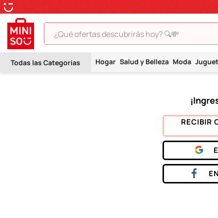
¿Qué ofertas descubrirás hoy? 🔍💸
TÉRMINOS MÁS BUSCADOS
Hogar
Salud y Belleza
Moda
Jugue
1
.
peluche
2
.
hello kitty
3
.
snoopy
4
.
ositos cariñositos
RECIBIR 
5
.
termo
6
.
disney
7
.
toy story
E
8
.
termos
9
.
one piece