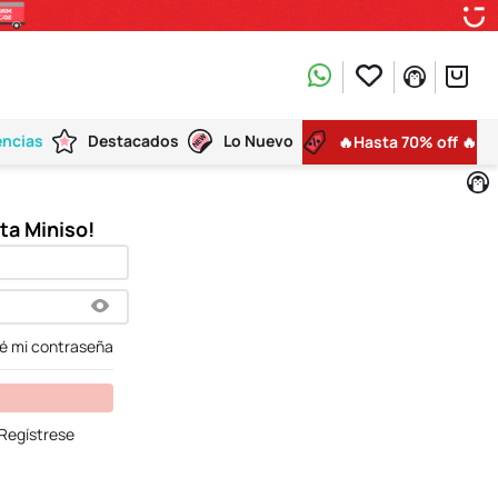
encias
Destacados
Lo Nuevo
🔥Hasta 70% off 🔥
dé mi contraseña
Regístrese