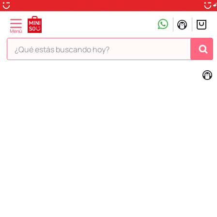
¿Qué estás buscando hoy?
TÉRMINOS MÁS BUSCADOS
1
.
peluche
2
.
hello kitty
3
.
snoopy
4
.
ositos cariñositos
5
.
termo
6
.
disney
7
.
termos
8
.
toy story