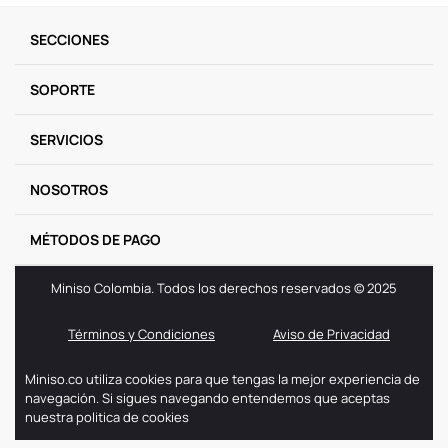
9
.
llaveros
SECCIONES
10
.
one piece
SOPORTE
SERVICIOS
NOSOTROS
MÉTODOS DE PAGO
Miniso Colombia. Todos los derechos reservados © 2025
Términos y Condiciones
Aviso de Privacidad
Miniso.co utiliza cookies para que tengas la mejor experiencia de
navegación. Si sigues navegando entendemos que aceptas
nuestra politica de cookies