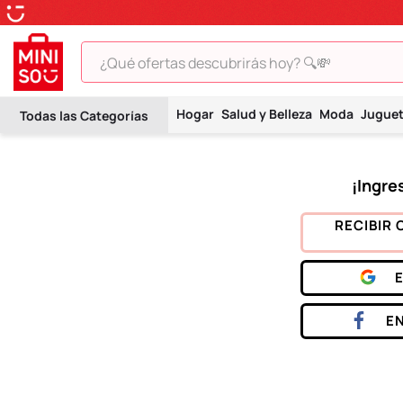
¿Qué ofertas descubrirás hoy? 🔍💸
TÉRMINOS MÁS BUSCADOS
Hogar
Salud y Belleza
Moda
Jugue
1
.
peluche
2
.
hello kitty
3
.
snoopy
4
.
ositos cariñositos
RECIBIR 
5
.
termo
6
.
disney
7
.
termos
E
8
.
toy story
9
.
llaveros