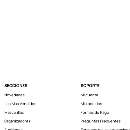
10
.
one piece
SECCIONES
SOPORTE
Novedades
Mi cuenta
Los Más Vendidos
Mis pedidos
Mascarillas
Formas de Pago
Organizadores
Preguntas Frecuentes
Audifonos
Términos de las promocion