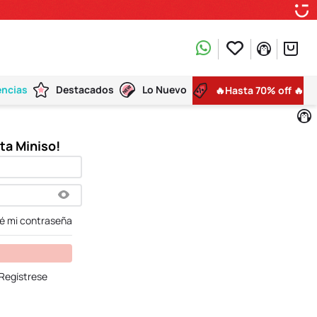
encias
Destacados
Lo Nuevo
🔥Hasta 70% off 🔥
dé mi contraseña
Regístrese