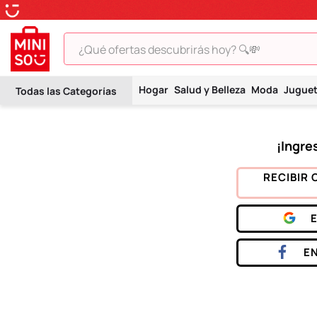
¿Qué ofertas descubrirás hoy? 🔍💸
TÉRMINOS MÁS BUSCADOS
Hogar
Salud y Belleza
Moda
Jugue
1
.
peluche
2
.
hello kitty
3
.
snoopy
4
.
ositos cariñositos
RECIBIR 
5
.
termo
6
.
disney
7
.
termos
E
8
.
toy story
9
.
llaveros