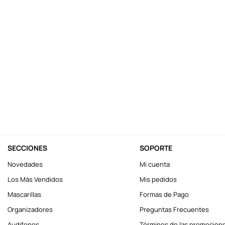
10
.
one piece
SECCIONES
SOPORTE
Novedades
Mi cuenta
Los Más Vendidos
Mis pedidos
Mascarillas
Formas de Pago
Organizadores
Preguntas Frecuentes
Audifonos
Términos de las promocion