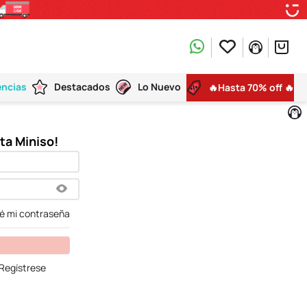
encias
Destacados
Lo Nuevo
🔥Hasta 70% off 🔥
dé mi contraseña
Regístrese