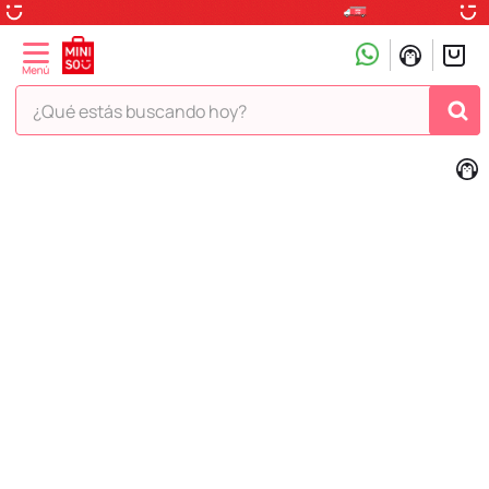
¿Qué estás buscando hoy?
TÉRMINOS MÁS BUSCADOS
1
.
peluche
2
.
hello kitty
3
.
snoopy
4
.
ositos cariñositos
5
.
termo
6
.
disney
7
.
termos
8
.
toy story