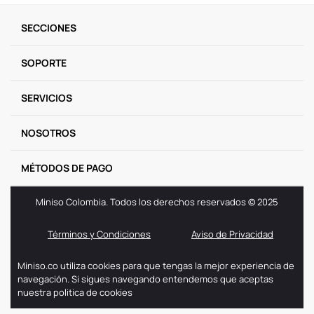
9
.
llaveros
SECCIONES
10
.
one piece
SOPORTE
SERVICIOS
NOSOTROS
MÉTODOS DE PAGO
Miniso Colombia. Todos los derechos reservados © 2025
Términos y Condiciones
Aviso de Privacidad
Miniso.co utiliza cookies para que tengas la mejor experiencia de
navegación. Si sigues navegando entendemos que aceptas
nuestra politica de cookies