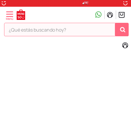
¿Qué estás buscando hoy?
TÉRMINOS MÁS BUSCADOS
1
.
peluche
2
.
hello kitty
3
.
snoopy
4
.
ositos cariñositos
5
.
termo
6
.
disney
7
.
termos
8
.
toy story