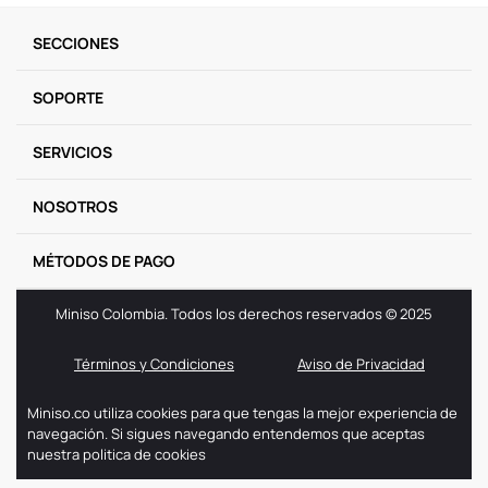
9
.
llaveros
SECCIONES
10
.
one piece
SOPORTE
SERVICIOS
NOSOTROS
MÉTODOS DE PAGO
Miniso Colombia. Todos los derechos reservados © 2025
Términos y Condiciones
Aviso de Privacidad
Miniso.co utiliza cookies para que tengas la mejor experiencia de
navegación. Si sigues navegando entendemos que aceptas
nuestra politica de cookies