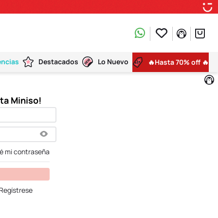
encias
Destacados
Lo Nuevo
🔥Hasta 70% off 🔥
dé mi contraseña
Regístrese