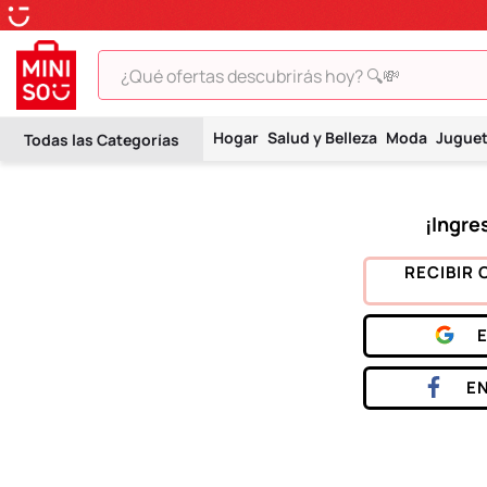
¿Qué ofertas descubrirás hoy? 🔍💸
TÉRMINOS MÁS BUSCADOS
Hogar
Salud y Belleza
Moda
Jugue
1
.
peluche
2
.
hello kitty
3
.
snoopy
4
.
ositos cariñositos
RECIBIR 
5
.
termo
6
.
disney
7
.
toy story
E
8
.
termos
9
.
one piece