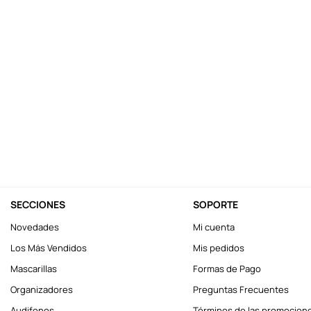
10
.
league of legends
SECCIONES
SOPORTE
Novedades
Mi cuenta
Los Más Vendidos
Mis pedidos
Mascarillas
Formas de Pago
Organizadores
Preguntas Frecuentes
Audifonos
Términos de las promocion