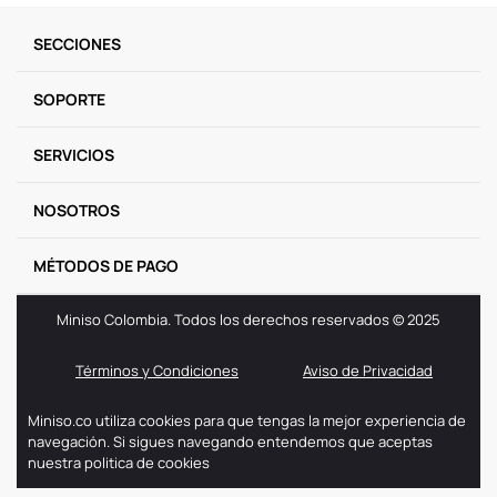
9
.
llaveros
SECCIONES
10
.
one piece
SOPORTE
SERVICIOS
NOSOTROS
MÉTODOS DE PAGO
Miniso Colombia. Todos los derechos reservados © 2025
Términos y Condiciones
Aviso de Privacidad
Miniso.co utiliza cookies para que tengas la mejor experiencia de
navegación. Si sigues navegando entendemos que aceptas
nuestra politica de cookies