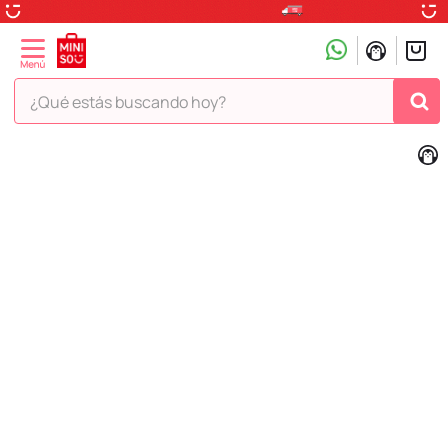
¿Qué estás buscando hoy?
TÉRMINOS MÁS BUSCADOS
1
.
peluche
2
.
hello kitty
3
.
snoopy
4
.
ositos cariñositos
5
.
termo
6
.
disney
7
.
termos
8
.
toy story