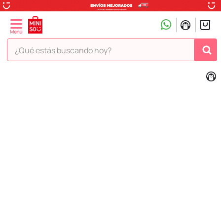
¿Qué estás buscando hoy?
TÉRMINOS MÁS BUSCADOS
1
.
peluche
2
.
hello kitty
3
.
snoopy
4
.
ositos cariñositos
5
.
termo
6
.
toy story
7
.
disney
8
.
termos