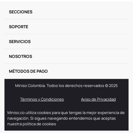
9
.
one piece
SECCIONES
10
.
llaveros
SOPORTE
SERVICIOS
NOSOTROS
MÉTODOS DE PAGO
Miniso Colombia. Todos los derechos reservados © 2025
Términos y Condiciones
Aviso de Privacidad
Miniso.co utiliza cookies para que tengas la mejor experiencia de
navegación. Si sigues navegando entendemos que aceptas
nuestra politica de cookies