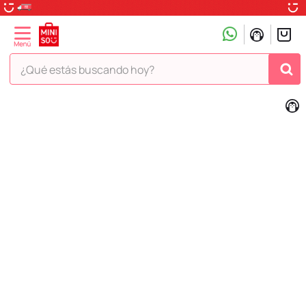
¿Qué estás buscando hoy?
TÉRMINOS MÁS BUSCADOS
1
.
peluche
2
.
hello kitty
3
.
snoopy
4
.
ositos cariñositos
5
.
termo
6
.
toy story
7
.
disney
8
.
termos