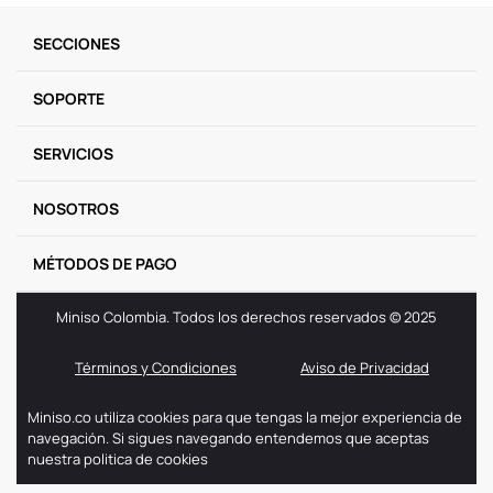
9
.
one piece
SECCIONES
10
.
llaveros
SOPORTE
SERVICIOS
NOSOTROS
MÉTODOS DE PAGO
Miniso Colombia. Todos los derechos reservados © 2025
Términos y Condiciones
Aviso de Privacidad
Miniso.co utiliza cookies para que tengas la mejor experiencia de
navegación. Si sigues navegando entendemos que aceptas
nuestra politica de cookies