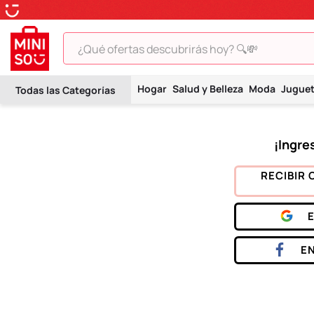
¿Qué ofertas descubrirás hoy? 🔍💸
TÉRMINOS MÁS BUSCADOS
Hogar
Salud y Belleza
Moda
Jugue
1
.
peluche
2
.
hello kitty
3
.
snoopy
4
.
ositos cariñositos
RECIBIR 
5
.
termo
6
.
disney
7
.
termos
E
8
.
toy story
9
.
llaveros