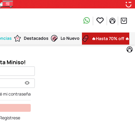
encias
Destacados
Lo Nuevo
🔥Hasta 70% off 🔥
dé mi contraseña
Regístrese