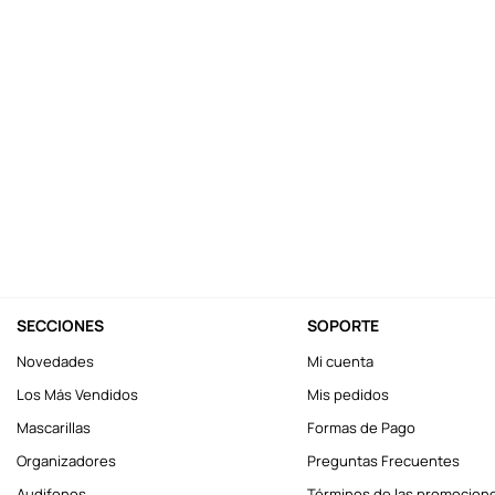
10
.
one piece
SECCIONES
SOPORTE
Novedades
Mi cuenta
Los Más Vendidos
Mis pedidos
Mascarillas
Formas de Pago
Organizadores
Preguntas Frecuentes
Audifonos
Términos de las promocion