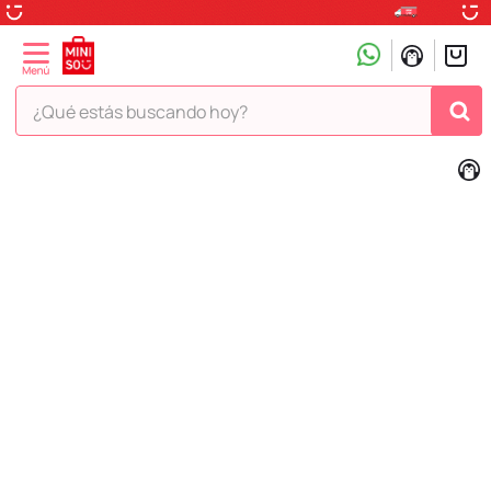
¿Qué estás buscando hoy?
TÉRMINOS MÁS BUSCADOS
1
.
peluche
2
.
hello kitty
3
.
snoopy
4
.
ositos cariñositos
5
.
termo
6
.
disney
7
.
toy story
8
.
termos