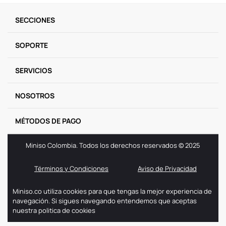
9
.
one piece
SECCIONES
10
.
league of legends
SOPORTE
SERVICIOS
NOSOTROS
MÉTODOS DE PAGO
Miniso Colombia. Todos los derechos reservados © 2025
Términos y Condiciones
Aviso de Privacidad
Miniso.co utiliza cookies para que tengas la mejor experiencia de
navegación. Si sigues navegando entendemos que aceptas
nuestra politica de cookies